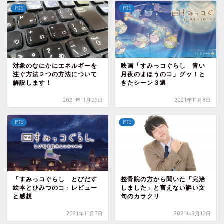
日記
日記
対象のなにかにエネルギーを
映画「すみっコぐらし 青い
注ぐ方法２つの方法について
月夜のまほうのコ」グッ！と
解説します！
きたシーン３選
2021年11月25日
2021年11月8日
日記
日記
「すみっコぐらし とびだす
整骨院の方から聞いた「完治
絵本とひみつのコ」レビュー
しました」と言えない謳い文
と感想
句のカラクリ
2021年11月7日
2021年9月10日