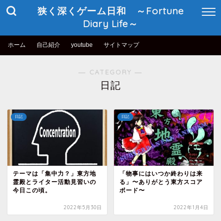
狭く深くゲーム日和 ～Fortune
Diary Life～
ホーム
自己紹介
youtube
サイトマップ
― CATEGORY ―
日記
日記
日記
テーマは「集中力？」東方地
「物事にはいつか終わりは来
霊殿とライター活動見習いの
る」〜ありがとう東方スコア
今日この頃。
ボード〜
2022年5月30日
2022年1月4日