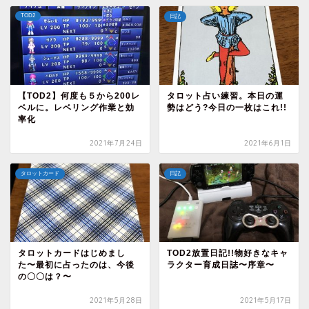
TOD2
日記
【TOD2】何度も５から200レ
タロット占い練習。本日の運
ベルに。レベリング作業と効
勢はどう?今日の一枚はこれ!!
率化
2021年7月24日
2021年6月1日
タロットカード
日記
タロットカードはじめまし
TOD2放置日記!!物好きなキャ
た〜最初に占ったのは、今後
ラクター育成日誌〜序章〜
の〇〇は？〜
2021年5月28日
2021年5月17日