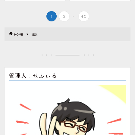
...
1
2
40
HOME
日記
管理人：せふぃる