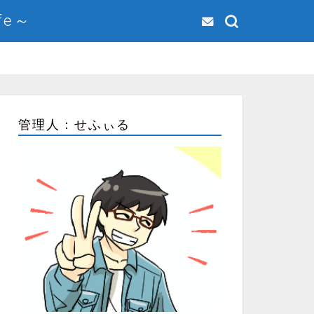
fe～
管理人：せふぃる