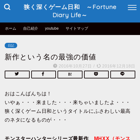
狭く深くゲーム日和 ～Fortune
Diary Life～
ホーム
自己紹介
youtube
サイトマップ
日記
新作という名の最強の価値
2016年10月27日
/
2016年12月18日
おはこんばんちは！
いやぁ・・・来ました・・・来ちゃいましたよ・・・
狭く深くゲーム日和というタイトルにふさわしい最高
のネタになるものが・・・
モンスターハンターシリーズ最新作
、
MHXX（モンス