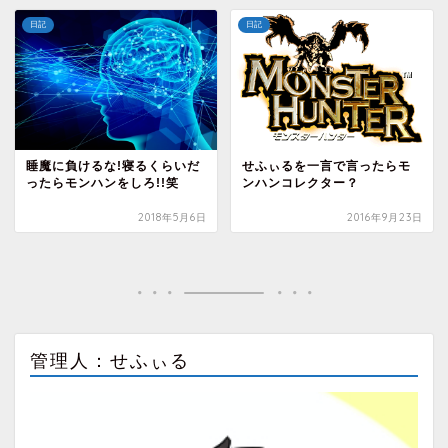
日記
日記
睡魔に負けるな!寝るくらいだ
せふぃるを一言で言ったらモ
ったらモンハンをしろ!!笑
ンハンコレクター？
2018年5月6日
2016年9月23日
管理人：せふぃる