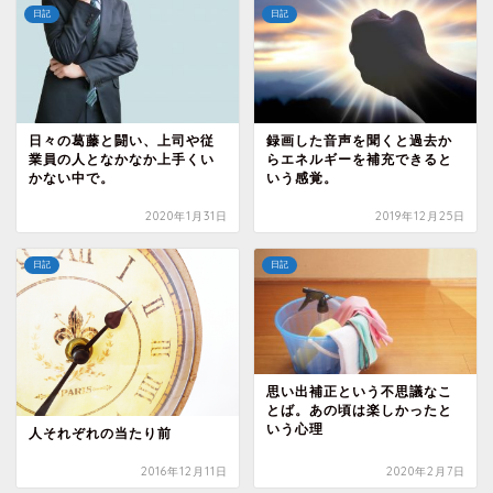
日記
日記
日々の葛藤と闘い、上司や従
録画した音声を聞くと過去か
業員の人となかなか上手くい
らエネルギーを補充できると
かない中で。
いう感覚。
2020年1月31日
2019年12月25日
日記
日記
思い出補正という不思議なこ
とば。あの頃は楽しかったと
いう心理
人それぞれの当たり前
2016年12月11日
2020年2月7日