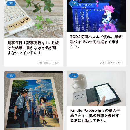
日記
日記
TOD2初期ハロルド慣れ。最終
現代までの中間地点まで来ま
無事毎日１記事更新を1ヶ月続
した。
けた結果、書かなきゃ気が済
まないマインドに！
2019年12月6日
2020年3月23日
日記
日記
Kindle Paperwhiteの購入手
続き完了！勉強時間を確保す
る為に行動してみた。