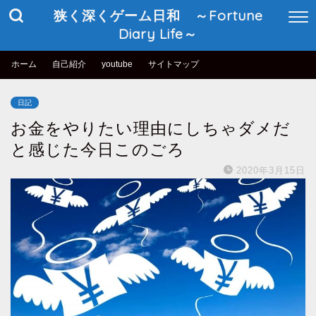
狭く深くゲーム日和 ～Fortune
Diary Life～
ホーム
自己紹介
youtube
サイトマップ
日記
お金をやりたい理由にしちゃダメだ
と感じた今日このごろ
2020年3月15日