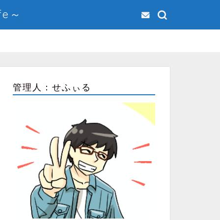
fe～
管理人：せふぃる