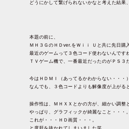
どうにかして繋げられないかなと考えた結果
本題の前に、
ＭＨ３ＧのＨＤver.をＷｉｉ Ｕと共に先日購
最近のゲームって３色コード使わないんです
ＴＶゲーム機で、一番最近だったのがＰＳ３
今はＨＤＭＩ（あってるかわからない・・・
なんでも、３色コードよりも解像度が上がる
操作性は、ＭＨＸＸとかの方が、細かい調整
やっぱり、グラフィックが綺麗なこと・・・
これが・・・ＨＤ画質・・・。
と度肝を抜かれてしまいました笑。