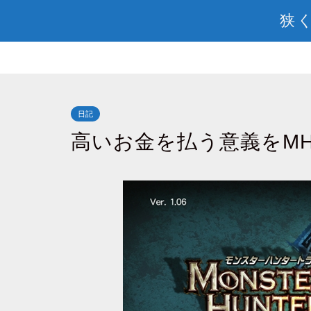
狭く
日記
高いお金を払う意義をMH3G