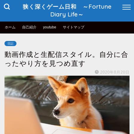
狭く深くゲーム日和 ～Fortune
Diary Life～
ホーム
自己紹介
youtube
サイトマップ
日記
動画作成と生配信スタイル。自分に合
ったやり方を見つめ直す
2020年8月20日