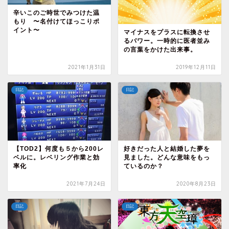
辛いこのご時世でみつけた温
もり 〜名付けてほっこりポ
イント〜
マイナスをプラスに転換させ
るパワー。一時的に医者並み
の言葉をかけた出来事。
2021年1月31日
2019年12月11日
日記
日記
【TOD2】何度も５から200レ
好きだった人と結婚した夢を
ベルに。レベリング作業と効
見ました。どんな意味をもっ
率化
ているのか？
2021年7月24日
2020年8月23日
日記
日記