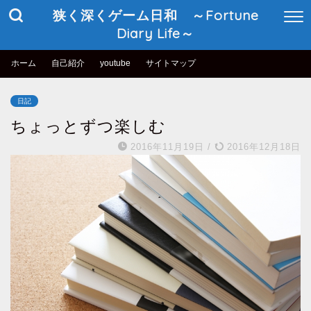
狭く深くゲーム日和 ～Fortune
Diary Life～
ホーム
自己紹介
youtube
サイトマップ
日記
ちょっとずつ楽しむ
2016年11月19日
/
2016年12月18日