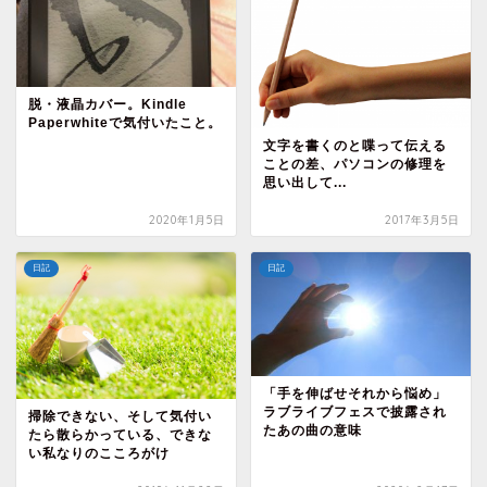
脱・液晶カバー。Kindle
Paperwhiteで気付いたこと。
文字を書くのと喋って伝える
ことの差、パソコンの修理を
思い出して...
2020年1月5日
2017年3月5日
日記
日記
「手を伸ばせそれから悩め」
ラブライブフェスで披露され
掃除できない、そして気付い
たあの曲の意味
たら散らかっている、できな
い私なりのこころがけ