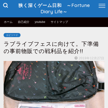
狭く深くゲーム日和 ～Fortune
Diary Life～
ホーム
自己紹介
youtube
サイトマップ
エピソード
ラブライブフェスに向けて。下準備
の事前物販での戦利品を紹介!!
2019年12月27日