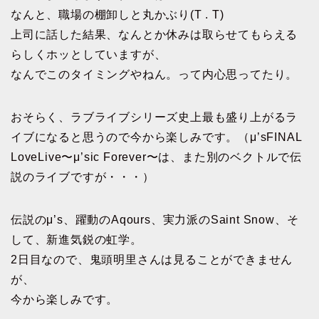
なんと、職場の棚卸しと丸かぶり(T . T)
上司に話した結果、なんとか休みは取らせてもらえる
らしくホッとしていますが、
なんでこのタイミングやねん。って内心思ってたり。
おそらく、ラブライブシリーズ史上最も盛り上がるラ
イブになると思うので今から楽しみです。（μ’sFINAL
LoveLive〜μ’sic Forever〜は、また別のベクトルで伝
説のライブですが・・・）
伝説のμ’s、躍動のAqours、実力派のSaint Snow、そ
して、新進気鋭の虹学。
2日目なので、鬼頭明里さんは見ることができません
が、
今から楽しみです。