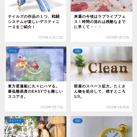
テイルズの作品の１つ、戦闘
来週の今頃はラブライブフェ
システムが楽しいデスティニ
ス！時間の流れは残酷なまで
ー２をご紹介！
に早くて・・・
2019年12月23日
2020年1月12日
ゲーム
日記
東方星蓮船に久々にハマる。
部屋のスペース拡大。たくさ
最低難易度のEASYでも難しい
ん物を処分して、残すところ
スコアタ。
1/3。
2020年1月17日
2020年3月30日
エピソード
日記