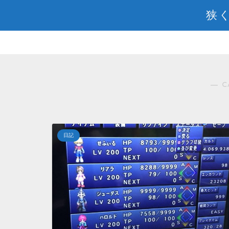
狭く
― C
日記