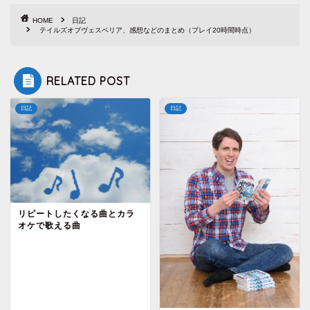
HOME
日記
テイルズオブヴェスペリア、感想などのまとめ（プレイ20時間時点）
RELATED POST
日記
日記
リピートしたくなる曲とカラ
オケで歌える曲