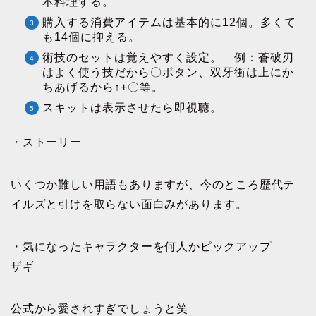
本料理する。
購入する消費アイテムは基本的に12個。多くて
も14個に抑える。
術技のセットは覚えやすく設定。 例：蒼破刃
はよく使う技だから〇ボタン、双牙衝は上にか
ちあげるから↑+〇等。
スキットは表示させたら即視聴。
・ストーリー
いくつか難しい用語もありますが、今のところ歴代テ
イルズと引けを取らない面白みがあります。
・気になったキャラクターを何人かピックアップ
ザギ
公式から愛されすぎでしょうと笑