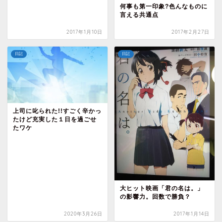
何事も第一印象?色んなものに
言える共通点
2017年1月10日
2017年2月27日
日記
日記
上司に叱られた!!すごく辛かっ
たけど充実した１日を過ごせ
たワケ
大ヒット映画「君の名は。」
の影響力。回数で勝負？
2020年3月26日
2017年1月14日