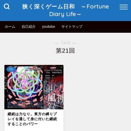
狭く深くゲーム日和 ～Fortune
Diary Life～
ホーム
自己紹介
youtube
サイトマップ
― TAG ―
第21回
日記
継続は力なり。東方の縛りプ
レイを通して身に付いた継続
することのパワー