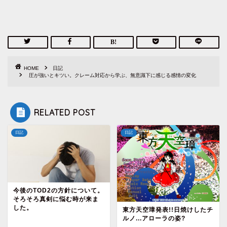
HOME
日記
圧が強いとキツい。クレーム対応から学ぶ、無意識下に感じる感情の変化
RELATED POST
日記
日記
今後のTOD2の方針について。
そろそろ真剣に悩む時が来ま
した。
東方天空璋発表!!日焼けしたチ
ルノ...アローラの姿?