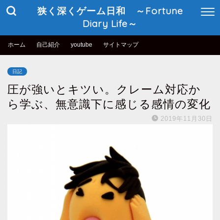
狭く深くゲーム日和 ～Fortune
Diary Life～
ホーム
自己紹介
youtube
サイトマップ
日記
圧が強いとキツい。クレーム対応か
ら学ぶ、無意識下に感じる感情の変化
2019年11月30日