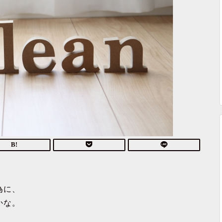
為に、
かな。