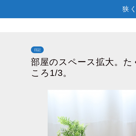
狭く
日記
部屋のスペース拡大。た
ころ1/3。