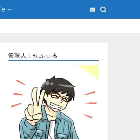
fe～
管理人：せふぃる