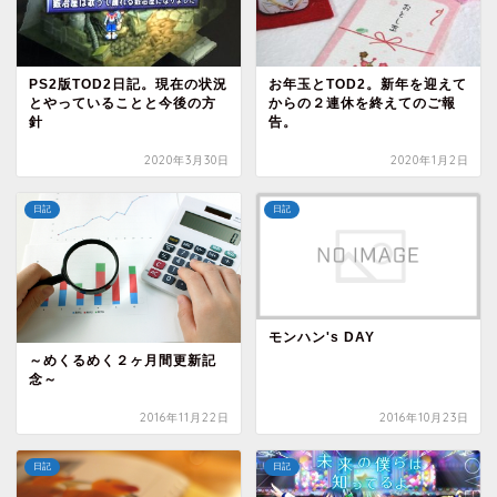
PS2版TOD2日記。現在の状況
お年玉とTOD2。新年を迎えて
とやっていることと今後の方
からの２連休を終えてのご報
針
告。
2020年3月30日
2020年1月2日
日記
日記
モンハン's DAY
～めくるめく２ヶ月間更新記
念～
2016年11月22日
2016年10月23日
日記
日記