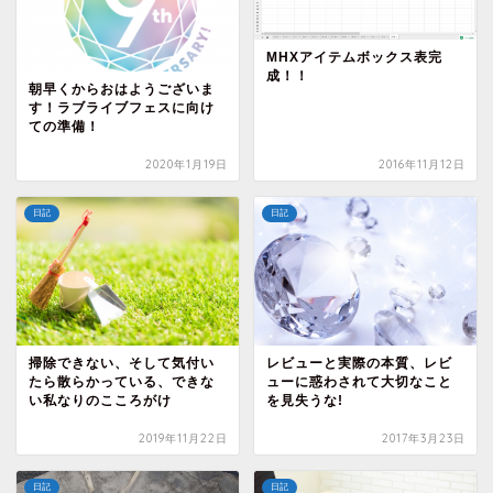
MHXアイテムボックス表完
成！！
朝早くからおはようございま
す！ラブライブフェスに向け
ての準備！
2020年1月19日
2016年11月12日
日記
日記
掃除できない、そして気付い
レビューと実際の本質、レビ
たら散らかっている、できな
ューに惑わされて大切なこと
い私なりのこころがけ
を見失うな!
2019年11月22日
2017年3月23日
日記
日記