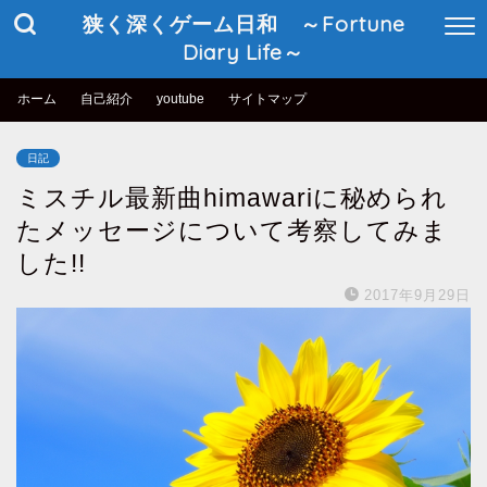
狭く深くゲーム日和 ～Fortune
Diary Life～
ホーム
自己紹介
youtube
サイトマップ
日記
ミスチル最新曲himawariに秘められ
たメッセージについて考察してみま
した!!
2017年9月29日