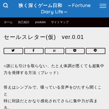
狭く深くゲーム日和 ～Fortune
Diary Life～
ホーム
自己紹介
youtube
サイトマップ
セールスレター(仮) ver.0.01
○誰にも引けを取らない、たとえ体調が悪くても超集中
力を発揮する方法（ブレッド）
答えはシンプルで、喋っている音声をひたすら聞くこ
と
特に対談だとかなり感化されてさらに集中力が高ま
る。