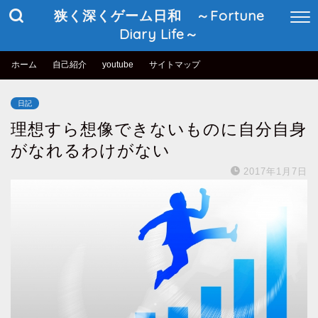
狭く深くゲーム日和 ～Fortune
Diary Life～
ホーム
自己紹介
youtube
サイトマップ
日記
理想すら想像できないものに自分自身
がなれるわけがない
2017年1月7日