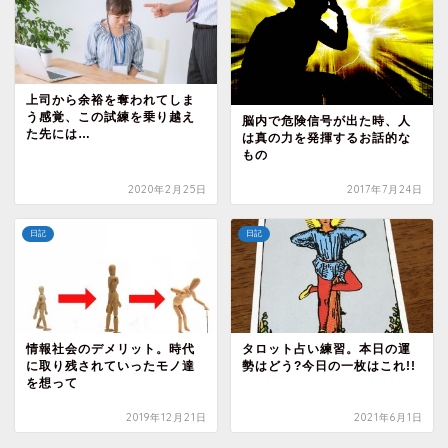
上司から余裕を奪われてしま
う感覚、この試練を乗り越え
脳内で危険信号が出た時、人
た先には…
は真の力を発揮するお話的な
もの
2020年2月25日
2017年7月24日
日記
日記
情報社会のデメリット。時代
タロット占い練習。本日の運
に取り残されていったモノ達
勢はどう?今日の一枚はこれ!!
を想って
2019年12月21日
2021年6月1日