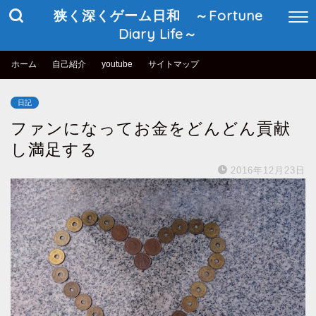
狭く深くゲーム日和 ～Fortune
Diary Life～
ホーム
自己紹介
youtube
サイトマップ
日記
ファンになってお金をどんどん貢献
し満足する
2016年12月23日