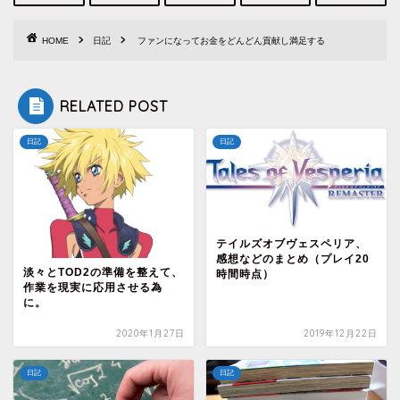
HOME
日記
ファンになってお金をどんどん貢献し満足する
RELATED POST
日記
日記
テイルズオブヴェスペリア、
感想などのまとめ（プレイ20
淡々とTOD2の準備を整えて、
時間時点）
作業を現実に応用させる為
に。
2020年1月27日
2019年12月22日
日記
日記